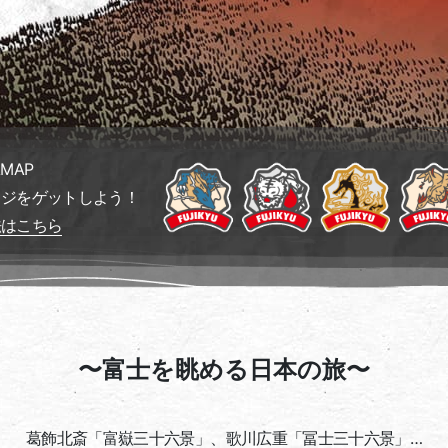
MAP
ッジをゲットしよう！
法はこちら
〜富士を眺める日本の旅〜
葛飾北斎「富嶽三十六景」、
歌川広重「冨士三十六景」…