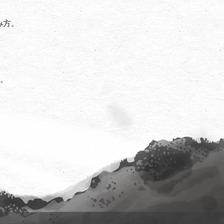
み方。
た。