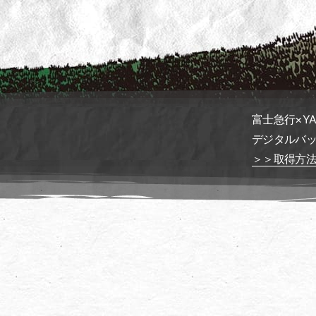
富士急行×YA
デジタルバ
＞＞取得方