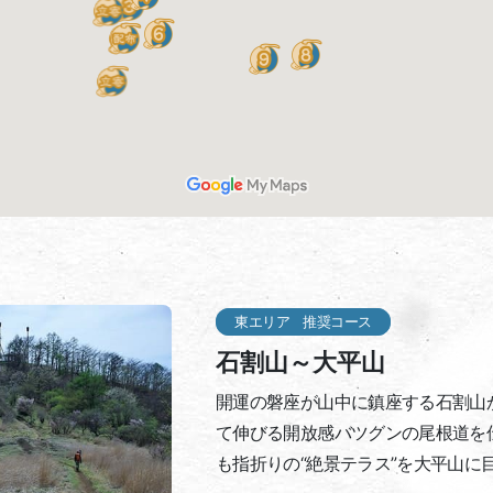
東エリア 推奨コース
石割山～大平山
開運の磐座が山中に鎮座する石割山
て伸びる開放感バツグンの尾根道を
も指折りの“絶景テラス”を大平山に