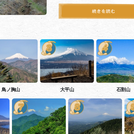
鳥ノ胸山
大平山
石割山